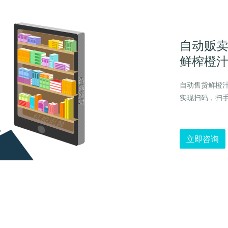
自动贩
鲜榨橙
自动售货鲜橙汁
实现扫码，扫
立即咨询