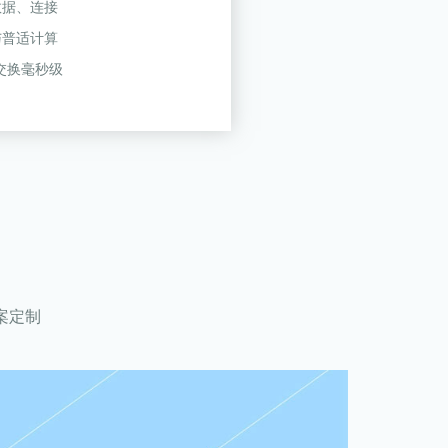
数据、连接
与普适计算
交换毫秒级
案定制